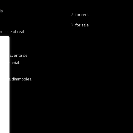
for rent
for sale
d sale of real
 compraventa de
patrimonial.
ravenda dimmobles,