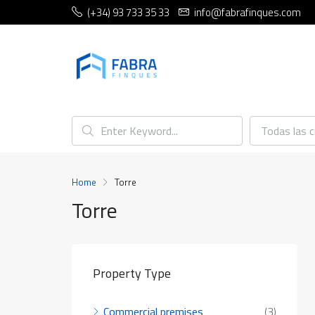
(+34) 93 733 35 33
info@fabrafinques.com
Todas las 
Home
Torre
Torre
Property Type
Commercial premises
(3)