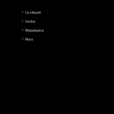
Ca n'Aurell
Centre
Matadepera
Mura