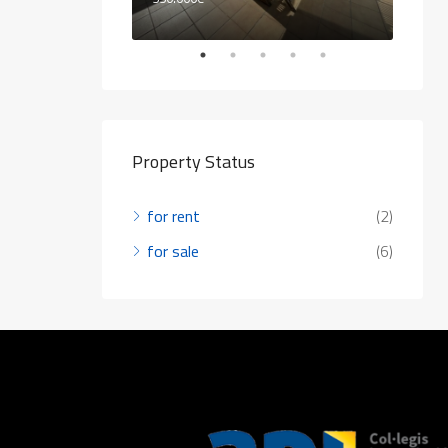
Property Status
for rent
(2)
for sale
(6)