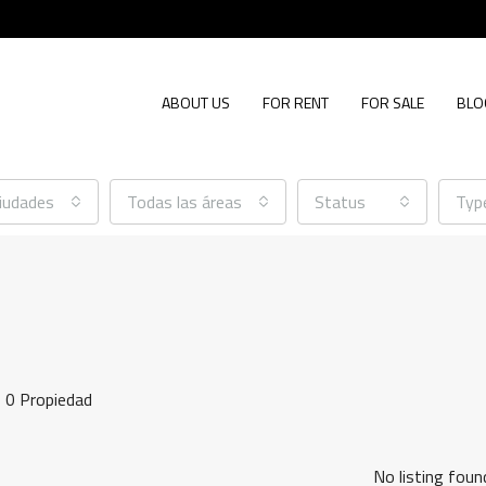
ABOUT US
FOR RENT
FOR SALE
BLO
ciudades
Todas las áreas
Status
Typ
0 Propiedad
No listing foun