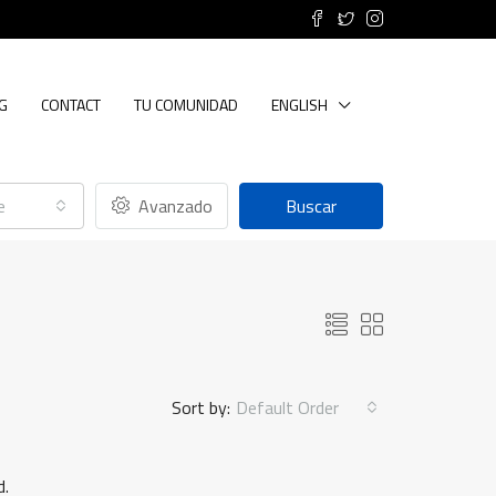
G
CONTACT
TU COMUNIDAD
ENGLISH
e
Avanzado
Buscar
Sort by:
Default Order
d.