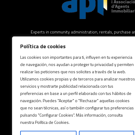
Experts in community administration, rentals, purchase an
estate, real estate legal advice and asset management.
Política de cookies
Expertos en administración de comunidades, alquileres,
Las cookies son importantes para ti, influyen en tu experiencia
inmuebles, asesoramiento jurídico inmobiliario y gestión 
de navegación, nos ayudan a proteger tu privacidad y permiten
realizar las peticiones que nos solicites a través de la web.
Utilizamos cookies propias y de terceros para analizar nuestros
Experts en administració de comunitats, lloguers, comp
servicios y mostrarte publicidad relacionada con tus
assessorament jurídic immobiliari i gestió patrimonial.
preferencias en base a un perfil elaborado con tus hábitos de
navegación. Puedes "Aceptar" o "Rechazar" aquellas cookies
Posts by FabraFinques
que no sean técnicas, así o también configurar tus preferencias
pulsando "Configurar Cookies". Más información, consulta
nuestra Política de Cookies.