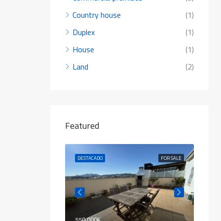
Country house
(1)
Duplex
(1)
House
(1)
Land
(2)
Featured
FOR SALE
DESTACADO
FOR SALE
DESTA
550.000€
80.00