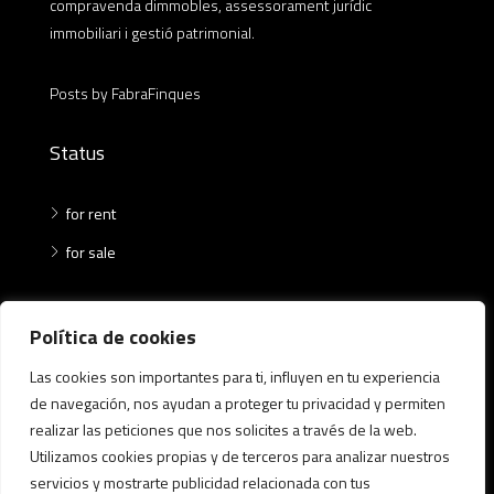
compravenda dimmobles, assessorament jurídic
immobiliari i gestió patrimonial.
Posts by FabraFinques
Status
for rent
for sale
Where
Política de cookies
Las cookies son importantes para ti, influyen en tu experiencia
Ca n'Aurell
de navegación, nos ayudan a proteger tu privacidad y permiten
Centre
realizar las peticiones que nos solicites a través de la web.
Matadepera
Utilizamos cookies propias y de terceros para analizar nuestros
servicios y mostrarte publicidad relacionada con tus
Mura