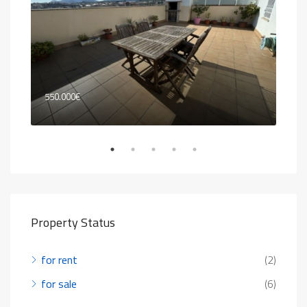
550.000€
80.
Property Status
for rent
(2)
for sale
(6)