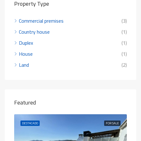
Property Type
Commercial premises
(3)
Country house
(1)
Duplex
(1)
House
(1)
Land
(2)
Featured
SALE
DESTACADO
FOR SALE
DES