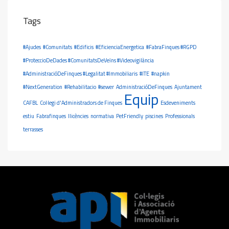
Tags
#Ajudes
#Comunitats
#Edificis
#EficienciaEnergetica
#FabraFinques #RGPD
#ProteccioDeDades #ComunitatsDeVeïns #Videovigilància
#AdministracióDeFinques #Legalitat #Immobiliaris
#ITE
#napkin
#NextGeneration
#Rehabilitacio
#sewer
AdministracióDeFinques
Ajuntament
Equip
CAFBL
Col·legi d'Administradors de Finques
Esdeveniments
estiu
Fabrafinques
llicències
normativa
PetFriendly
piscines
Professionals
terrasses