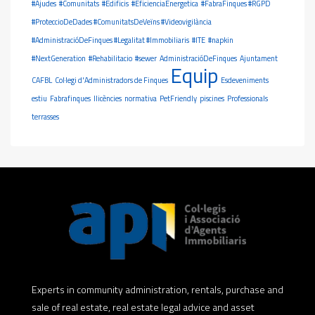
#Ajudes
#Comunitats
#Edificis
#EficienciaEnergetica
#FabraFinques #RGPD
#ProteccioDeDades #ComunitatsDeVeïns #Videovigilància
#AdministracióDeFinques #Legalitat #Immobiliaris
#ITE
#napkin
#NextGeneration
#Rehabilitacio
#sewer
AdministracióDeFinques
Ajuntament
Equip
CAFBL
Col·legi d'Administradors de Finques
Esdeveniments
estiu
Fabrafinques
llicències
normativa
PetFriendly
piscines
Professionals
terrasses
Experts in community administration, rentals, purchase and
sale of real estate, real estate legal advice and asset