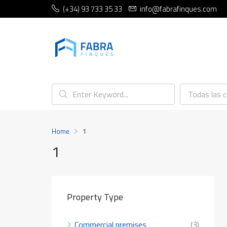
(+34) 93 733 35 33
info@fabrafinques.com
Todas las 
Home
1
1
Property Type
Commercial premises
(3)