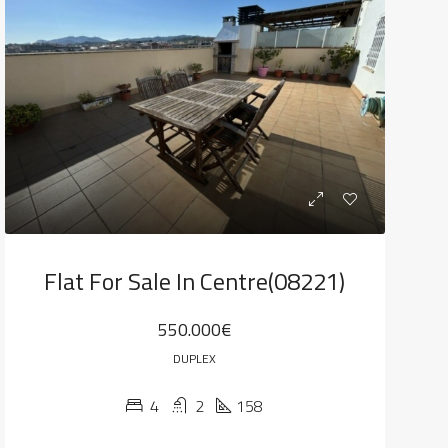
Flat For Sale In Centre(08221)
CADO
FOR SALE
DESTACADO
FOR SALE
550.000€
DUPLEX
4
2
158
0€
520.000€