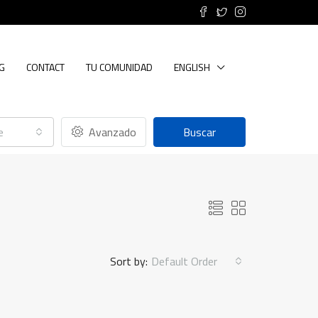
G
CONTACT
TU COMUNIDAD
ENGLISH
e
Avanzado
Buscar
Sort by:
Default Order