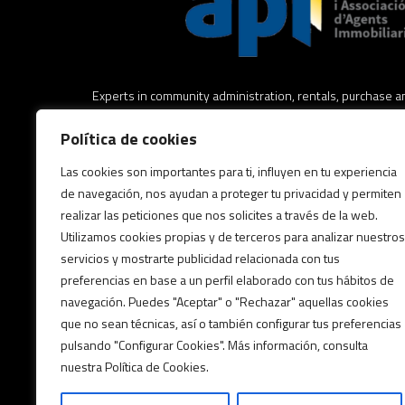
Experts in community administration, rentals, purchase an
estate, real estate legal advice and asset management.
Política de cookies
Expertos en administración de comunidades, alquileres,
Las cookies son importantes para ti, influyen en tu experiencia
inmuebles, asesoramiento jurídico inmobiliario y gestión 
de navegación, nos ayudan a proteger tu privacidad y permiten
realizar las peticiones que nos solicites a través de la web.
Utilizamos cookies propias y de terceros para analizar nuestros
Experts en administració de comunitats, lloguers, comp
servicios y mostrarte publicidad relacionada con tus
assessorament jurídic immobiliari i gestió patrimonial.
preferencias en base a un perfil elaborado con tus hábitos de
navegación. Puedes "Aceptar" o "Rechazar" aquellas cookies
Posts by FabraFinques
que no sean técnicas, así o también configurar tus preferencias
pulsando "Configurar Cookies". Más información, consulta
nuestra Política de Cookies.