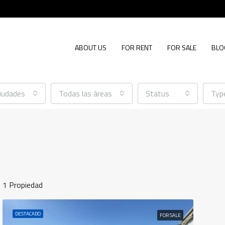
ABOUT US
FOR RENT
FOR SALE
BLO
ciudades
Todas las áreas
Status
Typ
1 Propiedad
DESTACADO
FOR SALE