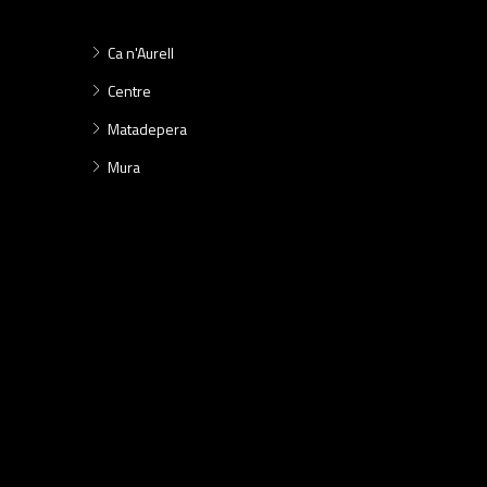
Ca n'Aurell
Centre
Matadepera
Mura