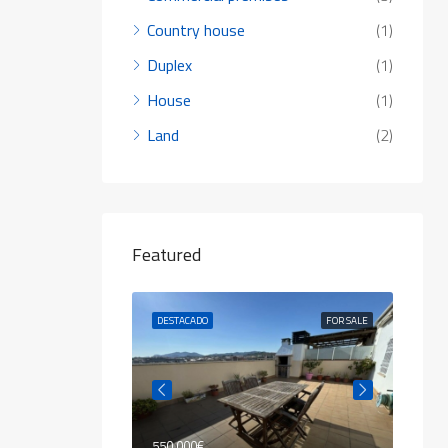
Country house
(1)
Duplex
(1)
House
(1)
Land
(2)
Featured
FOR SALE
DESTACADO
FOR SALE
DESTA
550.000€
80.00