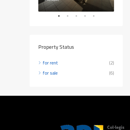
Property Status
for rent
(2)
for sale
(6)