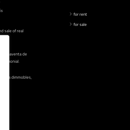
for rent
for sale
d sale of real
 compraventa de
patrimonial.
ravenda dimmobles,