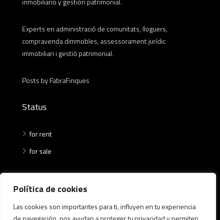
inmobiliario y gestión patrimonial.
Experts en administració de comunitats, lloguers,
compravenda dimmobles, assessorament jurídic
immobiliari i gestió patrimonial.
Posts by FabraFinques
Status
for rent
for sale
Where
Política de cookies
Las cookies son importantes para ti, influyen en tu experiencia
Ca n'Aurell
de navegación, nos ayudan a proteger tu privacidad y permiten